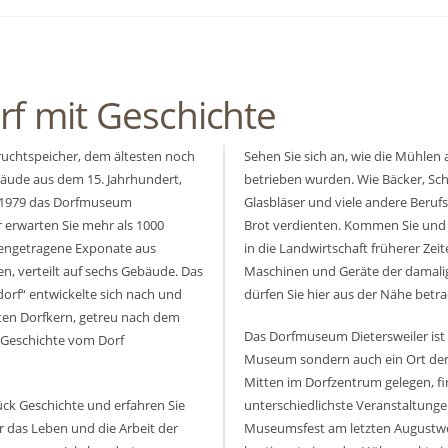
rf mit Geschichte
ruchtspeicher, dem ältesten noch
Sehen Sie sich an, wie die Mühlen 
ude aus dem 15. Jahrhundert,
betrieben wurden. Wie Bäcker, S
it 1979 das Dorfmuseum
Glasbläser und viele andere Berufs
r erwarten Sie mehr als 1000
Brot verdienten. Kommen Sie und e
engetragene Exponate aus
in die Landwirtschaft früherer Zeit
n, verteilt auf sechs Gebäude. Das
Maschinen und Geräte der damali
orf“ entwickelte sich nach und
dürfen Sie hier aus der Nähe betra
ten Dorfkern, getreu nach dem
Das Dorfmuseum Dietersweiler ist 
 Geschichte vom Dorf
Museum sondern auch ein Ort de
Mitten im Dorfzentrum gelegen, f
tück Geschichte und erfahren Sie
unterschiedlichste Veranstaltungen
r das Leben und die Arbeit der
Museumsfest am letzten Augustw