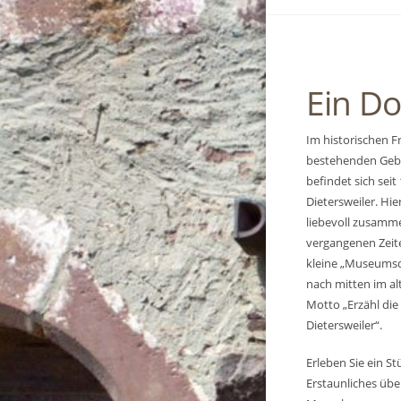
Ein Do
Im historischen F
bestehenden Gebä
befindet sich se
Dietersweiler. Hie
liebevoll zusamm
vergangenen Zeite
kleine „Museumsd
nach mitten im al
Motto „Erzähl die
Dietersweiler“.
Erleben Sie ein S
Erstaunliches übe