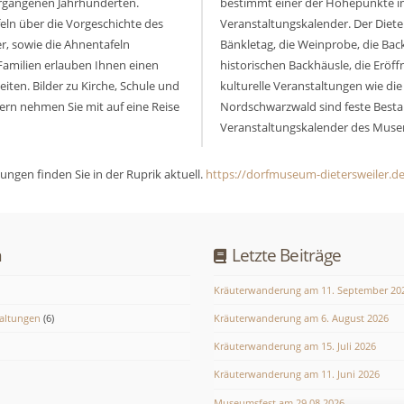
rgangenen Jahrhunderten.
bestimmt einer der Höhepunkte i
feln über die Vorgeschichte des
Veranstaltungskalender. Der Diet
er, sowie die Ahnentafeln
Bänkletag, die Weinprobe, die Bac
Familien erlauben Ihnen einen
historischen Backhäusle, die Eröf
Zeiten. Bilder zu Kirche, Schule und
kulturelle Veranstaltungen wie die
rn nehmen Sie mit auf eine Reise
Nordschwarzwald sind feste Besta
Veranstaltungskalender des Muse
ungen finden Sie in der Ruprik aktuell.
https://dorfmuseum-dietersweiler.de
n
Letzte Beiträge
Kräuterwanderung am 11. September 20
taltungen
(6)
Kräuterwanderung am 6. August 2026
Kräuterwanderung am 15. Juli 2026
Kräuterwanderung am 11. Juni 2026
Museumsfest am 29.08.2026