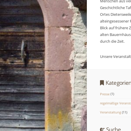
Menschen aus ve
Geschichtliche Ta
Ortes Dietersweil
alteingesessener 
Blick auf frühere 
alten Bauernhäuse
durch die Zeit.
Unsere Veranstalt
Kategorie
Presse
(1)
regelmäßige Verans
Veranstaltung
(11)
Suche