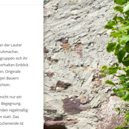
an der Lauter
chuhmacher,
gruppen sich ihr
rhalten Einblick
en. Originale
gen Bauern
chten.
nicht nur ein
r Begegnung.
inden regelmäßig
 statt. Das
ochenende ist