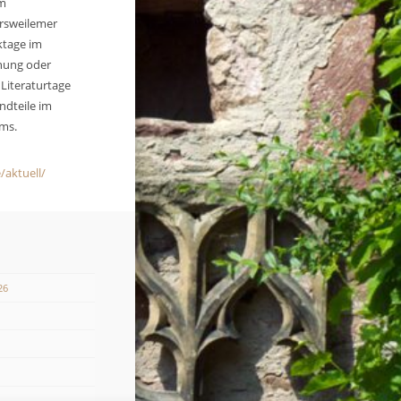
m
ersweilemer
ktage im
fnung oder
 Literaturtage
ndteile im
ms.
/aktuell/
26