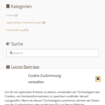
Kategorien
Presse
(1)
regelmäßige Veranstaltungen
(6)
Veranstaltung
(11)
Suche
Search
Letzte Beiträge
Cookie-Zustimmung
Kräuterwanderung am 11. September 2026
verwalten
Kräuterwanderung am 6. August 2026
Kräuterwanderung am 15. Juli 2026
Um dir ein optimales Erlebnis zu bieten, verwenden wir Technologien wie
Cookies, um Geräteinformationen zu speichern und/oder darauf
Kräuterwanderung am 11. Juni 2026
zuzugreifen. Wenn du diesen Technologien zustimmst, können wir Daten
wie das Surfverhalten oder eindeutige IDs auf dieser Website